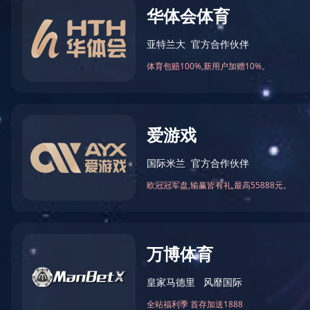
当前位置：
阀门产品中心
自控阀门
电动阀门
气动阀门
闸阀