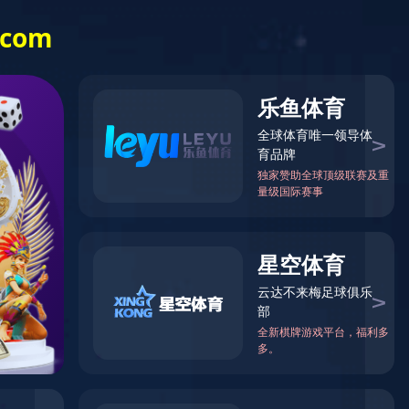
SiteMap
EN
服务支持
品牌加盟
联系我们