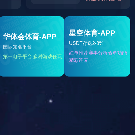
全关，一般不用来调节流量，定做时允许作调节和节流。
条件
JIS B2071, ASME B16.34;
JIS B2002;
JIS B2220;
 JIS B2003.
于工作温度-29°C~150*C的水,蒸或油类介质的管路上，用来
断管路中介质。